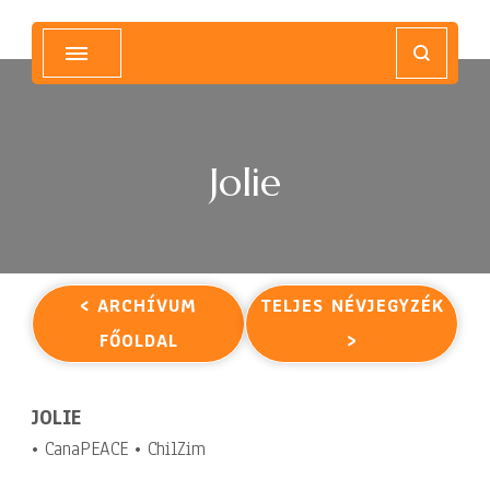
Magyar Hip Hop Archívum
Magyarország
Jolie
< ARCHÍVUM
TELJES NÉVJEGYZÉK
FŐOLDAL
>
JOLIE
• CanaPEACE • ChilZim