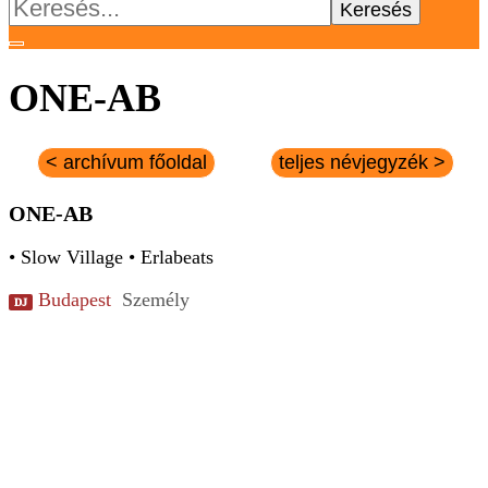
Keresés:
ONE-AB
< archívum főoldal
teljes névjegyzék >
ONE-AB
• Slow Village • Erlabeats
Budapest
Személy
DJ