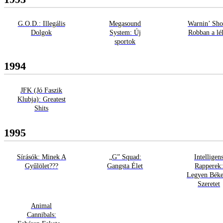
G.O.D.: Illegális
Megasound
Warnin’ Sho
Dolgok
System: Új
Robban a lé
sportok
1994
JFK (Jó Faszik
Klubja): Greatest
Shits
1995
Sírásók: Minek A
„G” Squad:
Intelligen
Gyűlölet???
Gangsta Élet
Rapperek
Legyen Béke
Szeretet
Animal
Cannibals: