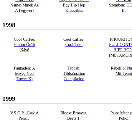
Name: Minek Az
Egy Hip Hop
Szemben: D
A Fegyver?
Klasszikus
II.
1998
Cool Caffee:
Cool Caffee:
PHOURTIO
Finom Őrült
Cool Túra
FULLCONT
Kávé
HIPP HOP
(METAMOR
Fankadeli: A
Tibbah:
Rebellió: Ni
lényeg (feat
Tibbahnation
Mit Tenni
Tower X)
Compilation
1999
V.S.O.P.: Csak A
Bloose Broavaz:
Pain: Menny
Pénz…
Beetz 1.
Pokol