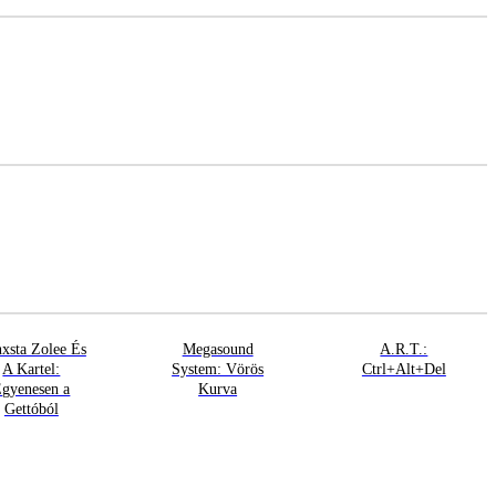
xsta Zolee És
Megasound
A.R.T.:
A Kartel:
System: Vörös
Ctrl+Alt+Del
gyenesen a
Kurva
Gettóból