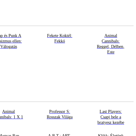
p és Punk A
Fekete Koktél:
Animal
sizmus ellen:
Fekkó
Cannibals:
Válogatás
Reggel, Délben,
Este
Animal
Professor S:
Last Players:
nibals: 1 X 1
Rosszak Világa
Csapj bele a
bratyesz kezébe
Magyar Rap
A.R.T.: ART-
Klikk: Életünk