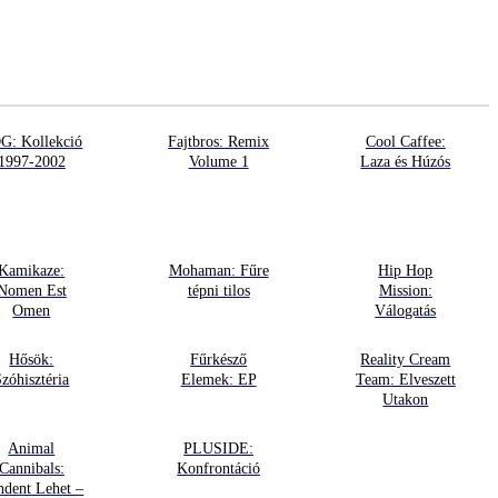
G: Kollekció
Fajtbros: Remix
Cool Caffee:
1997-2002
Volume 1
Laza és Húzós
Kamikaze:
Mohaman: Fűre
Hip Hop
Nomen Est
tépni tilos
Mission:
Omen
Válogatás
Hősök:
Fűrkésző
Reality Cream
Szóhisztéria
Elemek: EP
Team: Elveszett
Utakon
Animal
PLUSIDE:
Cannibals:
Konfrontáció
ndent Lehet –