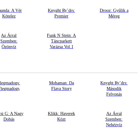
unda: A Vér
Knyght Ry’drs:
Drooz: Gyűlik a
Kötelez
Premier
Méreg
Az Árral
Funk N Stein: A
Szemben:
Táncparkett
Özönvíz
Varázsa Vol.1
legmadogs:
Mohaman: Da
Knyght Ry’drs:
Flegmadogs
Flava Story
Második
Felvonás
csi G: A Nagy
Klikk: Haverek
Az Árral
Dobás
Közt
Szemben:
Nehézvíz