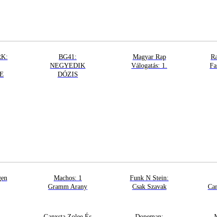
K:
BG41:
Magyar Rap
Ra
NEGYEDIK
Válogatás: 1.
Fa
E
DÓZIS
gen
Machos: 1
Funk N Stein:
Gramm Arany
Csak Szavak
Can
Ganxsta Zolee És
Dopeman: