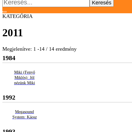
Keresés:
KATEGÓRIA
2011
Megjelenítve: 1 -14 / 14 eredmény
1984
Miki (Fenyő
Miklós): Jól
nézünk Miki
1992
Megasound
System: Káosz
1993