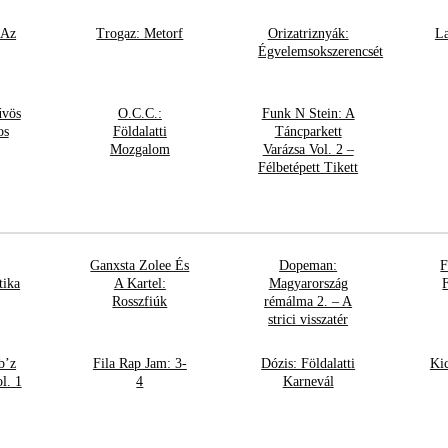
 Az
Trogaz: Metorf
Orizatriznyák:
La
Égvelemsokszerencsét
űvös
O.C.C.:
Funk N Stein: A
os
Földalatti
Táncparkett
Mozgalom
Varázsa Vol. 2 –
Félbetépett Tikett
Ganxsta Zolee És
Dopeman:
F
tika
A Kartel:
Magyarország
Rosszfiúk
rémálma 2. – A
strici visszatér
b’z
Fila Rap Jam: 3-
Dózis: Földalatti
Ki
l. 1
4
Karnevál