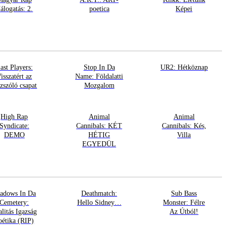
álogatás: 2.
poetica
Képei
ast Players:
Stop In Da
UR2: Hétköznap
isszatért az
Name: Földalatti
azszóló csapat
Mozgalom
High Rap
Animal
Animal
Syndicate:
Cannibals: KÉT
Cannibals: Kés,
DEMO
HÉTIG
Villa
EGYEDÜL
adows In Da
Deathmatch:
Sub Bass
Cemetery:
Hello Sidney…
Monster: Félre
alitás Igazság
Az Útból!
oétika (RIP)