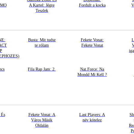
EMO
A Kartel: Jégre
Fordult a kocka
V
Teszlek
NE:
Busta: Mit tudsz
Fekete Vonat:
L
ACT
te rólam
Fekete Vonat
V
P
ig
EPHOZES)
ncs
Fila Rap Jam: 2.
Nat.Force: Na
Mondd Mi Kell ?
 És
Fekete Vonat: A
Last Players: A
Sh
Város Másik
név kötelez
Oldalán
Re
P