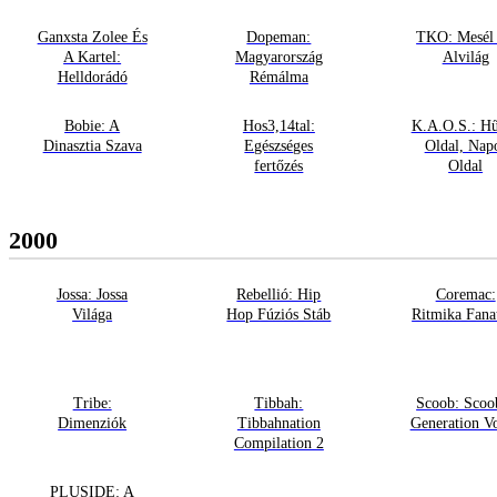
Ganxsta Zolee És
Dopeman:
TKO: Mesél
A Kartel:
Magyarország
Alvilág
Helldorádó
Rémálma
Bobie: A
Hos3,14tal:
K.A.O.S.: H
Dinasztia Szava
Egészséges
Oldal, Nap
fertőzés
Oldal
2000
Jossa: Jossa
Rebellió: Hip
Coremac:
Világa
Hop Fúziós Stáb
Ritmika Fana
Tribe:
Tibbah:
Scoob: Scoo
Dimenziók
Tibbahnation
Generation Vo
Compilation 2
PLUSIDE: A