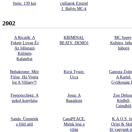
Stein: 139 km
csillagok Epizód
I. Baljós MC-k
2002
A Ricsiék: A
KRIMINAL
MC Szepy
Fekete Lovag És
BEATS: DEMO1
Kultúra, bék
Az Időutazó
háború
Különös
Kalandjai
Bobakrome: Miir
Kicsi Tyson:
Ganxsta Zole
Fiilsz, Há Viigig
Ucca
A Kartel:
Iig A Villany?!
Gyilkosság 
Feenooccheez: A
Jossa: A
Zoo Delux
pokol konyhája
Ragadozó
Ködből,
Csöndből
Sanda: Üzenetek
CanaPEACE:
K.A.O.S. fe
a föld alól
Miénk lesz a
Origi & Skil
világ
Itt vagyunk 