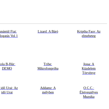
nántúl Fiai:
Lizard: A Báró
Kriptha Face: Az
logatás Vol.1
elmebeteg
ola B-Húr:
Tribe:
Jossa: A
DEMO
Mikrofonpróba
Küzdelem
Törvénye
 idő Urai: Az
Addamz: A
O.C.C.:
idő Urai
mélyben
Életveszélyes
Muzsika