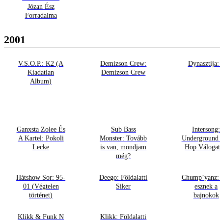
Józan Ész
Forradalma
2001
V.S.O.P.: K2 (A
Demizson Crew:
Dynasztija:
Kiadatlan
Demizson Crew
Album)
Ganxsta Zolee És
Sub Bass
Intersong
A Kartel: Pokoli
Monster: Tovább
Underground
Lecke
is van, mondjam
Hop Válogat
még?
Hátshow Sor: 95-
Deego: Földalatti
Chump’yanz:
01 (Végtelen
Siker
esznek a
történet)
bajnokok
Klikk & Funk N
Klikk: Földalatti