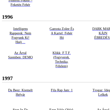
Fehéren Fekete –
Feketén Fehér
1996
Intelligens
Ganxsta Zolee És
DARK MAR
Rapperek: Nem
A Kartel: Fehér
KÁIN
Fogyunk Ki!
Hó
ÉBREDÉS
Heéj…
Az Árral
Klikk: F.T.F.
Szemben: DEMO
(Fegyverek,
Technika,
Félelem)
1997
Da Beez: Kiemelt
Fila Rap Jam: 1
Trogaz: Ide
Helyár
Lelkek
Stop In Da
Eger Valós Oldal:
Az Árral