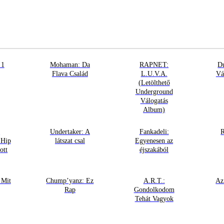
 1
Mohaman: Da
RAPNET:
Du
Flava Család
L.U.V.A.
Vá
(Letölthető
Underground
Válogatás
Album)
:
Undertaker: A
Fankadeli:
R
 Hip
látszat csal
Egyenesen az
ott
éjszakából
 Mit
Chump’yanz: Ez
A.R.T.:
Az
Rap
Gondolkodom
Tehát Vagyok