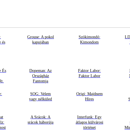
:
Grouse: A pokol
Szókimondó:
LD
e és
kapujában
Kimondom
e És
Dopeman: Az
Faktor Labor:
Országház
Faktor Labor
Rt.
Fantomja
e:
SOG: Velem
Origi: Majdnem
vagy nélküled
Híres
at
A Srácok: A
Interfunk: Egy
lz:
srácok háborúja
átlagos külvárosi
most
történet
Mi