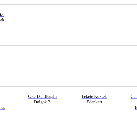
tz:
lek
s
G.O.D.: Illegális
Fekete Koktél:
Gan
:
Dolgok 2.
Édenkert
 és
E