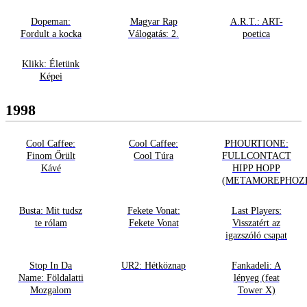
Dopeman:
Magyar Rap
A.R.T.: ART-
Fordult a kocka
Válogatás: 2.
poetica
Klikk: Életünk
Képei
1998
Cool Caffee:
Cool Caffee:
PHOURTIONE:
Finom Őrült
Cool Túra
FULLCONTACT
Kávé
HIPP HOPP
(METAMOREPHOZ
Busta: Mit tudsz
Fekete Vonat:
Last Players:
te rólam
Fekete Vonat
Visszatért az
igazszóló csapat
Stop In Da
UR2: Hétköznap
Fankadeli: A
Name: Földalatti
lényeg (feat
Mozgalom
Tower X)