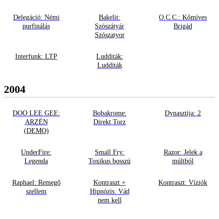
Delegáció: Némi
Bakelit:
O.C.C.: Kőmíves
purfinálás
Szószátyár
Brigád
Szószatyor
Interfunk: LTP
Ludditák:
Ludditák
2004
DOO LEE GEE:
Bobakrome:
Dynasztija: 2
ARZÉN
Direkt Torz
(DEMO)
UnderFire:
Small Fry:
Razor: Jelek a
Legenda
Toxikus bosszú
múltból
Raphael: Remegő
Kontraszt +
Kontraszt: Víziók
szellem
Hipnózis: Vád
nem kell