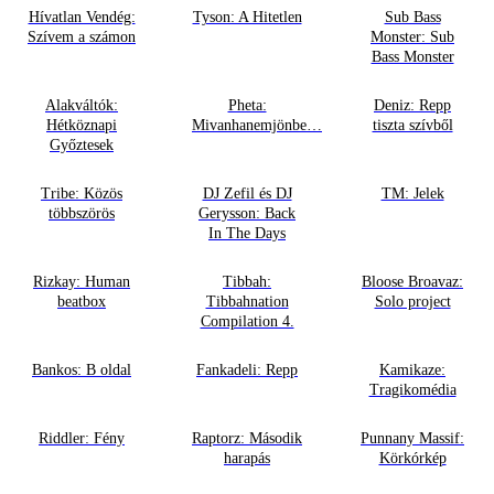
Hívatlan Vendég:
Tyson: A Hitetlen
Sub Bass
Szívem a számon
Monster: Sub
Bass Monster
Alakváltók:
Pheta:
Deniz: Repp
Hétköznapi
Mivanhanemjönbe…
tiszta szívből
Győztesek
Tribe: Közös
DJ Zefil és DJ
TM: Jelek
többszörös
Gerysson: Back
In The Days
Rizkay: Human
Tibbah:
Bloose Broavaz:
beatbox
Tibbahnation
Solo project
Compilation 4.
Bankos: B oldal
Fankadeli: Repp
Kamikaze:
Tragikomédia
Riddler: Fény
Raptorz: Második
Punnany Massif:
harapás
Körkórkép