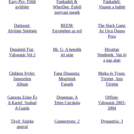
Eazy-Pro: Földi
Fankadeli &
Fankadeli:
gyűlölet
WherDee: Égből
Viszem a balhét
pottyant mesék
Darksoul:
REEM:
The Slack Gang:
Alvilági Sötétség
Egységben az erő
Az Utca Összes
Pora
Dunántúl Fiai:
Mr. G: A hetedik
Hivatlan
Válogatás Vol.2
jel után
Vendégek: Van új
a nap alatt
Chikken Styler:
Fang Dinasztia:
Majka és Tyson:
Ismeretlen
Megjöttek
Történt, Ami
Album
Fangék
Történt
Ganxsta Zolee És
Dopeman: A
Offline:
A Kartel: Szabad
Telep Csicskája
Válogatás 2003-
A Gazda
2004
Tkyd: Szürke
Connections: 2
Dynasztija: 3
angyal