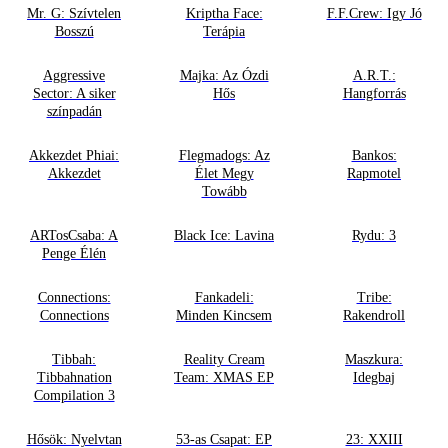
Mr. G: Szívtelen
Kriptha Face:
F.F.Crew: Igy Jó
Bosszú
Terápia
Aggressive
Majka: Az Ózdi
A.R.T.:
Sector: A siker
Hős
Hangforrás
színpadán
Akkezdet Phiai:
Flegmadogs: Az
Bankos:
Akkezdet
Élet Megy
Rapmotel
Towább
ARTosCsaba: A
Black Ice: Lavina
Rydu: 3
Penge Élén
Connections:
Fankadeli:
Tribe:
Connections
Minden Kincsem
Rakendroll
Tibbah:
Reality Cream
Maszkura:
Tibbahnation
Team: XMAS EP
Idegbaj
Compilation 3
Hősök: Nyelvtan
53-as Csapat: EP
23: XXIII