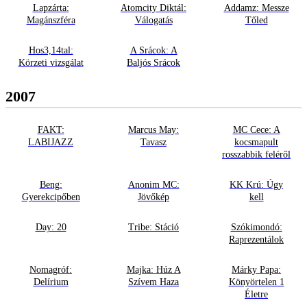
Lapzárta:
Atomcity Diktál:
Addamz: Messze
Magánszféra
Válogatás
Tőled
Hos3,14tal:
A Srácok: A
Körzeti vizsgálat
Baljós Srácok
2007
FAKT:
Marcus May:
MC Cece: A
LABIJAZZ
Tavasz
kocsmapult
rosszabbik feléről
Beng:
Anonim MC:
KK Krú: Úgy
Gyerekcipőben
Jövőkép
kell
Day: 20
Tribe: Stáció
Szókimondó:
Raprezentálok
Nomagróf:
Majka: Húz A
Márky Papa:
Delírium
Szívem Haza
Könyörtelen 1
Életre