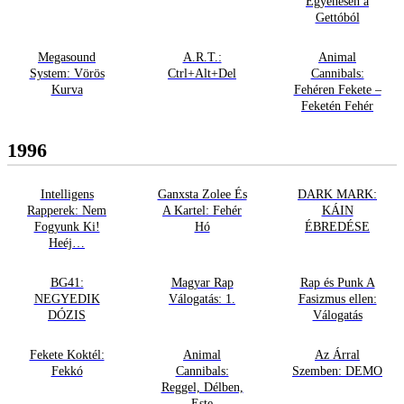
Egyenesen a
Gettóból
Megasound
A.R.T.:
Animal
System: Vörös
Ctrl+Alt+Del
Cannibals:
Kurva
Fehéren Fekete –
Feketén Fehér
1996
Intelligens
Ganxsta Zolee És
DARK MARK:
Rapperek: Nem
A Kartel: Fehér
KÁIN
Fogyunk Ki!
Hó
ÉBREDÉSE
Heéj…
BG41:
Magyar Rap
Rap és Punk A
NEGYEDIK
Válogatás: 1.
Fasizmus ellen:
DÓZIS
Válogatás
Fekete Koktél:
Animal
Az Árral
Fekkó
Cannibals:
Szemben: DEMO
Reggel, Délben,
Este