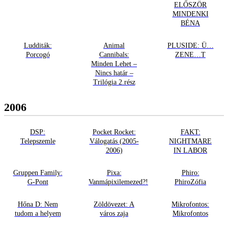
ELŐSZÖR
MINDENKI
BÉNA
Ludditák:
Animal
PLUSIDE: Ü…
Porcogó
Cannibals:
ZENE…T
Minden Lehet –
Nincs határ –
Trilógia 2.rész
2006
DSP:
Pocket Rocket:
FAKT:
Telepszemle
Válogatás (2005-
NIGHTMARE
2006)
IN LABOR
Gruppen Family:
Pixa:
Phiro:
G-Pont
Vanmápixilemezed?!
PhiroZófia
Hőna D: Nem
Zöldövezet: A
Mikrofontos:
tudom a helyem
város zaja
Mikrofontos