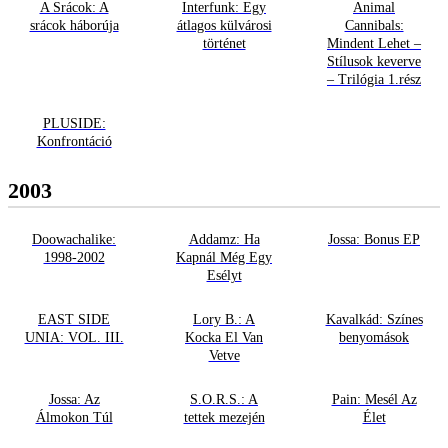
A Srácok: A
Interfunk: Egy
Animal
srácok háborúja
átlagos külvárosi
Cannibals:
történet
Mindent Lehet –
Stílusok keverve
– Trilógia 1.rész
PLUSIDE:
Konfrontáció
2003
Doowachalike:
Addamz: Ha
Jossa: Bonus EP
1998-2002
Kapnál Még Egy
Esélyt
EAST SIDE
Lory B.: A
Kavalkád: Színes
UNIA: VOL. III.
Kocka El Van
benyomások
Vetve
Jossa: Az
S.O.R.S.: A
Pain: Mesél Az
Álmokon Túl
tettek mezején
Élet