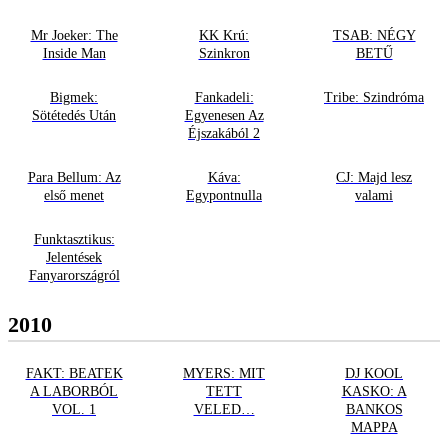
Mr Joeker: The
KK Krú:
TSAB: NÉGY
Inside Man
Szinkron
BETŰ
Bigmek:
Fankadeli:
Tribe: Szindróma
Sötétedés Után
Egyenesen Az
Éjszakából 2
Para Bellum: Az
Káva:
CJ: Majd lesz
első menet
Egypontnulla
valami
Funktasztikus:
Jelentések
Fanyarországról
2010
FAKT: BEATEK
MYERS: MIT
DJ KOOL
A LABORBÓL
TETT
KASKO: A
VOL. 1
VELED…
BANKOS
MAPPA