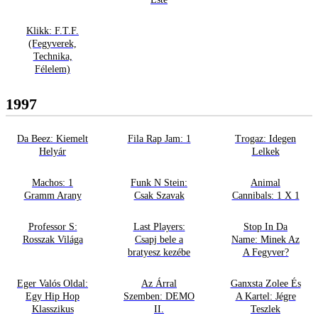
Klikk: F.T.F.
(Fegyverek,
Technika,
Félelem)
1997
Da Beez: Kiemelt
Fila Rap Jam: 1
Trogaz: Idegen
Helyár
Lelkek
Machos: 1
Funk N Stein:
Animal
Gramm Arany
Csak Szavak
Cannibals: 1 X 1
Professor S:
Last Players:
Stop In Da
Rosszak Világa
Csapj bele a
Name: Minek Az
bratyesz kezébe
A Fegyver?
Eger Valós Oldal:
Az Árral
Ganxsta Zolee És
Egy Hip Hop
Szemben: DEMO
A Kartel: Jégre
Klasszikus
II.
Teszlek