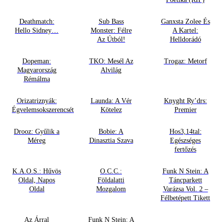
Deathmatch:
Sub Bass
Ganxsta Zolee És
Hello Sidney…
Monster: Félre
A Kartel:
Az Útból!
Helldorádó
Dopeman:
TKO: Mesél Az
Trogaz: Metorf
Magyarország
Alvilág
Rémálma
Orizatriznyák:
Launda: A Vér
Knyght Ry’drs:
Égvelemsokszerencsét
Kötelez
Premier
Drooz: Gyűlik a
Bobie: A
Hos3,14tal:
Méreg
Dinasztia Szava
Egészséges
fertőzés
K.A.O.S.: Hűvös
O.C.C.:
Funk N Stein: A
Oldal, Napos
Földalatti
Táncparkett
Oldal
Mozgalom
Varázsa Vol. 2 –
Félbetépett Tikett
Az Árral
Funk N Stein: A