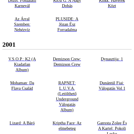
Dózis: Földalatti
Kicsi G: A Nagy
Klikk: Haverek
Karnevál
Dobás
Közt
Az Árral
PLUSIDE: A
Szemben:
Józan Ész
Nehézvíz
Forradalma
2001
V.S.O.P.: K2 (A
Demizson Crew:
Dynasztija: 1
Kiadatlan
Demizson Crew
Album)
Mohaman: Da
RAPNET:
Dunántúl Fiai:
Flava Család
L.U.V.A.
Válogatás Vol.1
(Letölthető
Underground
Válogatás
Album)
Lizard: A Báró
Kriptha Face: Az
Ganxsta Zolee És
elmebeteg
A Kartel: Pokoli
Lecke