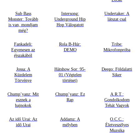
Sub Bass
Intersong:
Undertaker: A
Monster: Tovább
Underground Hip
látszat csal
is van, mondjam
Hop Válogatott
még?
Fankadeli:
Rola B-Húr:
Tribe:
Egyenesen az
DEMO
Mikrofonpróba
éjszakából
Jossa: A
Hátshow Sor: 95-
Deego: Földalatti
Küzdelem
01 (Végtelen
Siker
Törvénye
történet)
Chump’yanz: Mit
Chump’yanz: Ez
A.R.T.:
esznek a
Rap
Gondolkodom
bajnokok
Tehát Vagyok
Az idő Urai: Az
Addamz: A
O.C.C.:
idő Urai
mélyben
Életveszélyes
Muzsika