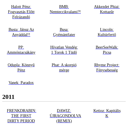
Halott Pénz:
BMB:
Akkezdet Phiai:
Fogyasztás Előtt
Nemteccikvalami?!
Kottazűr
Felrázandó
Busta: Játssz Az
Busa:
Lincoln:
Anyáddal!!
Gyémántfater
Kultúrfertő
PP:
Hívatlan Vendég:
BeerSeeWalk:
Ammóniacsákány
1 Torok 1 Tüdő
Picsa
Odupla: Könnyű
Phat: A skorpió
Rhyme Project:
Pénz
mérge
Fénysebesség
Vanek: Paradox
2011
FRENKDRABIN:
DAWIZ:
Ketioz: Kapitális
THE FIRST
ÚJRAGONDOLVA
K
DIRTY PERIOD
(REMIX)