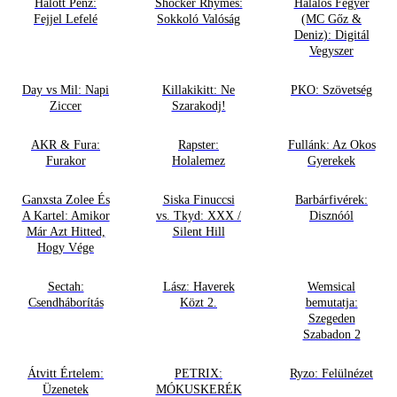
Halott Pénz:
Shocker Rhymes:
Halálos Fegyer
Fejjel Lefelé
Sokkoló Valóság
(MC Gőz &
Deniz): Digitál
Vegyszer
Day vs Mil: Napi
Killakikitt: Ne
PKO: Szövetség
Ziccer
Szarakodj!
AKR & Fura:
Rapster:
Fullánk: Az Okos
Furakor
Holalemez
Gyerekek
Ganxsta Zolee És
Siska Finuccsi
Barbárfivérek:
A Kartel: Amikor
vs. Tkyd: XXX /
Disznóól
Már Azt Hitted,
Silent Hill
Hogy Vége
Sectah:
Lász: Haverek
Wemsical
Csendháborítás
Közt 2.
bemutatja:
Szegeden
Szabadon 2
Átvitt Értelem:
PETRIX:
Ryzo: Felülnézet
Üzenetek
MÓKUSKERÉK