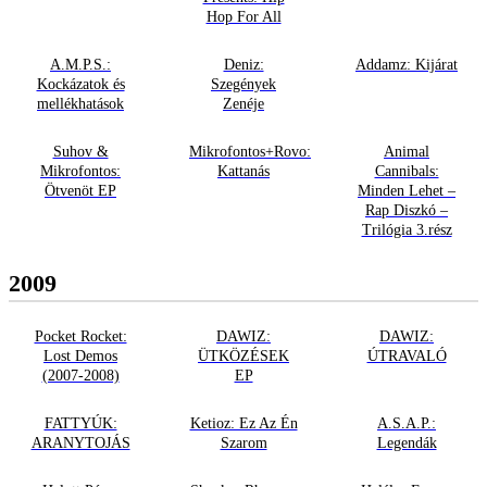
Hop For All
A.M.P.S.:
Deniz:
Addamz: Kijárat
Kockázatok és
Szegények
mellékhatások
Zenéje
Suhov &
Mikrofontos+Rovo:
Animal
Mikrofontos:
Kattanás
Cannibals:
Ötvenöt EP
Minden Lehet –
Rap Diszkó –
Trilógia 3.rész
2009
Pocket Rocket:
DAWIZ:
DAWIZ:
Lost Demos
ÜTKÖZÉSEK
ÚTRAVALÓ
(2007-2008)
EP
FATTYÚK:
Ketioz: Ez Az Én
A.S.A.P.:
ARANYTOJÁS
Szarom
Legendák