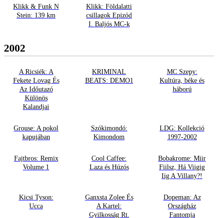
Klikk & Funk N
Klikk: Földalatti
Stein: 139 km
csillagok Epizód
I. Baljós MC-k
2002
A Ricsiék: A
KRIMINAL
MC Szepy:
Fekete Lovag És
BEATS: DEMO1
Kultúra, béke és
Az Időutazó
háború
Különös
Kalandjai
Grouse: A pokol
Szókimondó:
LDG: Kollekció
kapujában
Kimondom
1997-2002
Fajtbros: Remix
Cool Caffee:
Bobakrome: Miir
Volume 1
Laza és Húzós
Fiilsz, Há Viigig
Iig A Villany?!
Kicsi Tyson:
Ganxsta Zolee És
Dopeman: Az
Ucca
A Kartel:
Országház
Gyilkosság Rt.
Fantomja