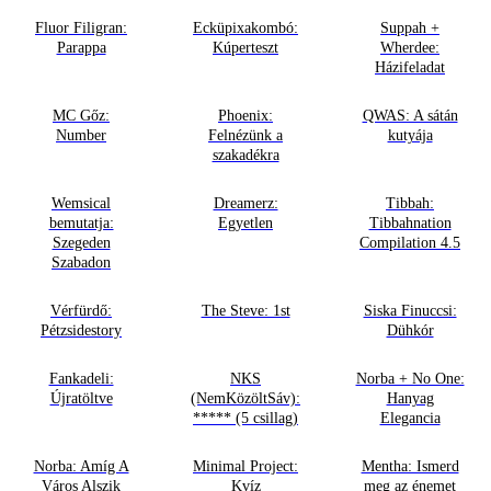
Fluor Filigran:
Ecküpixakombó:
Suppah +
Parappa
Kúperteszt
Wherdee:
Házifeladat
MC Gőz:
Phoenix:
QWAS: A sátán
Number
Felnézünk a
kutyája
szakadékra
Wemsical
Dreamerz:
Tibbah:
bemutatja:
Egyetlen
Tibbahnation
Szegeden
Compilation 4.5
Szabadon
Vérfürdő:
The Steve: 1st
Siska Finuccsi:
Pétzsidestory
Dühkór
Fankadeli:
NKS
Norba + No One:
Újratöltve
(NemKözöltSáv):
Hanyag
***** (5 csillag)
Elegancia
Norba: Amíg A
Minimal Project:
Mentha: Ismerd
Város Alszik
Kvíz
meg az énemet