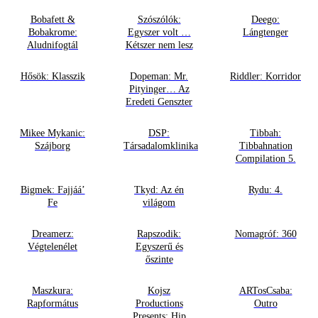
Bobafett &
Szószólók:
Deego:
Bobakrome:
Egyszer volt …
Lángtenger
Aludnifogtál
Kétszer nem lesz
Hősök: Klasszik
Dopeman: Mr.
Riddler: Korridor
Pityinger… Az
Eredeti Genszter
Mikee Mykanic:
DSP:
Tibbah:
Szájborg
Társadalomklinika
Tibbahnation
Compilation 5.
Bigmek: Fajjáá’
Tkyd: Az én
Rydu: 4.
Fe
világom
Dreamerz:
Rapszodik:
Nomagróf: 360
Végtelenélet
Egyszerű és
őszinte
Maszkura:
Kojsz
ARTosCsaba:
Rapformátus
Productions
Outro
Presents: Hip