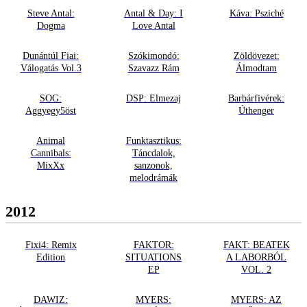
Steve Antal:
Antal & Day: I
Káva: Psziché
Dogma
Love Antal
Dunántúl Fiai:
Szókimondó:
Zöldövezet:
Válogatás Vol.3
Szavazz Rám
Álmodtam
SOG:
DSP: Elmezaj
Barbárfivérek:
Aggyegy5öst
Úthenger
Animal
Funktasztikus:
Cannibals:
Táncdalok,
MixXx
sanzonok,
melodrámák
2012
Fixi4: Remix
FAKTOR:
FAKT: BEATEK
Edition
SITUATIONS
A LABORBÓL
EP
VOL. 2
DAWIZ:
MYERS:
MYERS: AZ