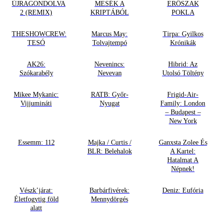
ÚJRAGONDOLVA
MESÉK A
ERŐSZAK
2 (REMIX)
KRIPTÁBÓL
POKLA
THESHOWCREW:
Marcus May:
Tirpa: Gyilkos
TESÓ
Tolvajtempó
Krónikák
AK26:
Nevenincs:
Hibrid: Az
Szókarabély
Nevevan
Utolsó Töltény
Mikee Mykanic:
RATB: Győr-
Frigid-Air-
Vijjumináti
Nyugat
Family: London
– Budapest –
New York
Essemm: 112
Majka / Curtis /
Ganxsta Zolee És
BLR: Belehalok
A Kartel:
Hatalmat A
Népnek!
Vészk’járat:
Barbárfivérek:
Deniz: Eufória
Életfogytig föld
Mennydörgés
alatt