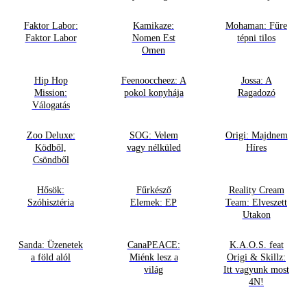
Faktor Labor:
Kamikaze:
Mohaman: Fűre
Faktor Labor
Nomen Est
tépni tilos
Omen
Hip Hop
Feenooccheez: A
Jossa: A
Mission:
pokol konyhája
Ragadozó
Válogatás
Zoo Deluxe:
SOG: Velem
Origi: Majdnem
Ködből,
vagy nélküled
Híres
Csöndből
Hősök:
Fűrkésző
Reality Cream
Szóhisztéria
Elemek: EP
Team: Elveszett
Utakon
Sanda: Üzenetek
CanaPEACE:
K.A.O.S. feat
a föld alól
Miénk lesz a
Origi & Skillz:
világ
Itt vagyunk most
4N!