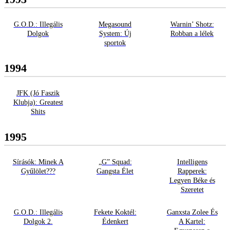
G.O.D.: Illegális
Megasound
Warnin’ Shotz:
Dolgok
System: Új
Robban a lélek
sportok
1994
JFK (Jó Faszik
Klubja): Greatest
Shits
1995
Sírásók: Minek A
„G” Squad:
Intelligens
Gyűlölet???
Gangsta Élet
Rapperek:
Legyen Béke és
Szeretet
G.O.D.: Illegális
Fekete Koktél:
Ganxsta Zolee És
Dolgok 2.
Édenkert
A Kartel: