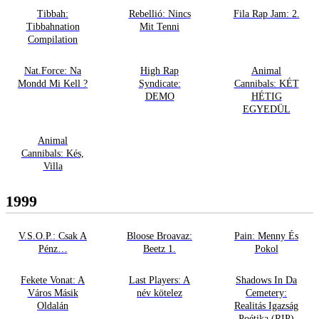
Tibbah:
Rebellió: Nincs
Fila Rap Jam: 2.
Tibbahnation
Mit Tenni
Compilation
Nat.Force: Na
High Rap
Animal
Mondd Mi Kell ?
Syndicate:
Cannibals: KÉT
DEMO
HÉTIG
EGYEDÜL
Animal
Cannibals: Kés,
Villa
1999
V.S.O.P.: Csak A
Bloose Broavaz:
Pain: Menny És
Pénz…
Beetz 1.
Pokol
Fekete Vonat: A
Last Players: A
Shadows In Da
Város Másik
név kötelez
Cemetery:
Oldalán
Realitás Igazság
Poétika (RIP)