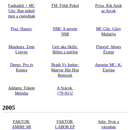
Fankadeli + MC
TM: Földi Pokol
Prixa: Kik Azok
Gőz: Rap neked
az Arcok
meg a csajodnak
Pixa: Hazucc
NMI: A nevem
MC Gőz: Gőzy
NMI
Mulatója
Maszkura: Zene
Geri aka Skillz:
Fluorid: Ahogy
Legyen
Billen a mérleg
Érzem
Deego: Pro és
Brash Vs Joeker:
Anonim MC: K-
Kontra
Magyar Hip Hop
Európa
Remixek
Addamz: Fekete
A Srácok:
Melódia
(79+81)2
2005
FAKTOR:
FAKTOR:
Jolie: Nyár a
AMIRE MI
LABOR EP
városban