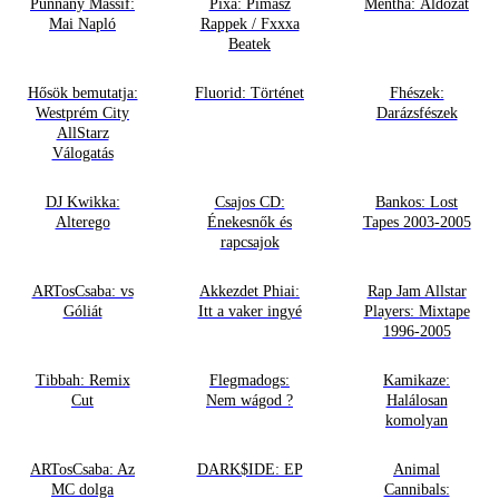
Punnany Massif:
Pixa: Pimasz
Mentha: Áldozat
Mai Napló
Rappek / Fxxxa
Beatek
Hősök bemutatja:
Fluorid: Történet
Fhészek:
Westprém City
Darázsfészek
AllStarz
Válogatás
DJ Kwikka:
Csajos CD:
Bankos: Lost
Alterego
Énekesnők és
Tapes 2003-2005
rapcsajok
ARTosCsaba: vs
Akkezdet Phiai:
Rap Jam Allstar
Góliát
Itt a vaker ingyé
Players: Mixtape
1996-2005
Tibbah: Remix
Flegmadogs:
Kamikaze:
Cut
Nem wágod ?
Halálosan
komolyan
ARTosCsaba: Az
DARK$IDE: EP
Animal
MC dolga
Cannibals: