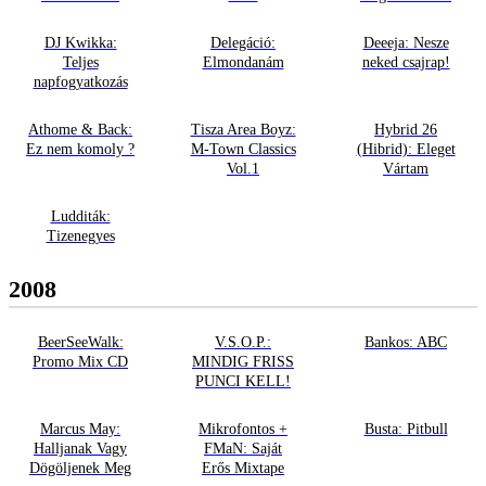
DJ Kwikka:
Delegáció:
Deeeja: Nesze
Teljes
Elmondanám
neked csajrap!
napfogyatkozás
Athome & Back:
Tisza Area Boyz:
Hybrid 26
Ez nem komoly ?
M-Town Classics
(Hibrid): Eleget
Vol.1
Vártam
Ludditák:
Tizenegyes
2008
BeerSeeWalk:
V.S.O.P.:
Bankos: ABC
Promo Mix CD
MINDIG FRISS
PUNCI KELL!
Marcus May:
Mikrofontos +
Busta: Pitbull
Halljanak Vagy
FMaN: Saját
Dögöljenek Meg
Erős Mixtape