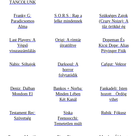
TÁNCOLUNK
Franky G:
S.O.R.S.: Rap a
Szükséges Zajok
Paradicsomos
lelke mindennek
(Crazy Noize): A
Alma
tűz örökké ég
Last Players: A
Origi: A rímtár
Dopeman És
Végső
újratöltve
Kicsi Dope: Alias
visszaszámlálás
Pityinger Fiúk
Nabis: Sóhajok
Darksoul: A
Cafgut: Vektor
horror
folytatódik
Deniz: Dalban
Bankos + Norba:
Fankadeli: Isten
Mondom El
Minden Lében
hozott…Ördög
Két Kanál
vihet
Testament Rec:
Siska
Rubik: Fókusz
Szövetség
Feenoocchi:
Temetetlen múlt