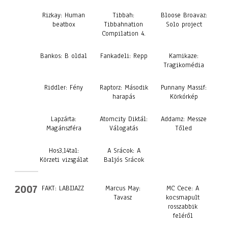
Rizkay: Human
Tibbah:
Bloose Broavaz:
beatbox
Tibbahnation
Solo project
Compilation 4.
Bankos: B oldal
Fankadeli: Repp
Kamikaze:
Tragikomédia
Riddler: Fény
Raptorz: Második
Punnany Massif:
harapás
Körkórkép
Lapzárta:
Atomcity Diktál:
Addamz: Messze
Magánszféra
Válogatás
Tőled
Hos3,14tal:
A Srácok: A
Körzeti vizsgálat
Baljós Srácok
2007
FAKT: LABIJAZZ
Marcus May:
MC Cece: A
Tavasz
kocsmapult
rosszabbik
feléről