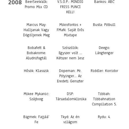
2008
BeerSeeWalk:
V.S.O.P.: MINDIG
Bankos: ABC
Promo Mix CD
FRISS PUNCI
KELL!
Marcus May:
Mikrofontos +
Busta: Pitbull
Halljanak Vagy
FMaN: Saját Erős
Dögöljenek Meg
Mixtape
Bobafett &
Szószólók:
Deego:
Bobakrome:
Egyszer volt …
Lángtenger
Aludnifogtál
Kétszer nem lesz
Hősök: Klasszik
Dopeman: Mr.
Riddler: Korridor
Pityinger… Az
Eredeti Genszter
Mikee Mykanic:
DSP:
Tibbah:
Szájborg
Társadalomklinika
Tibbahnation
Compilation 5.
Bigmek: Fajjáá’
Tkyd: Az én
Rydu: 4.
Fe
világom