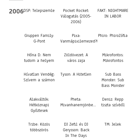
2006
DSP: Telepszemle
Pocket Rocket:
FAKT: NIGHTMARE
Válogatás (2005-
IN LABOR
2006)
Gruppen Family:
Pixa:
Phiro: PhiroZófia
G-Pont
Vanmápixilemezed?!
Hőna D: Nem
Zöldövezet: A
Mikrofontos:
tudom a helyem
város zaja
Mikrofontos
Hívatlan Vendég:
Tyson: A Hitetlen
Sub Bass
Szívem a számon
Monster: Sub
Bass Monster
Alakváltók:
Pheta:
Deniz: Repp
Hétköznapi
Mivanhanemjönbe…
tiszta szívből
Győztesek
Tribe: Közös
DJ Zefil és DJ
TM: Jelek
többszörös
Gerysson: Back
In The Days