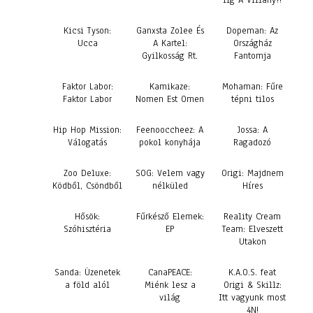
Iig A Villany?!
Kicsi Tyson:
Ganxsta Zolee És
Dopeman: Az
Ucca
A Kartel:
Országház
Gyilkosság Rt.
Fantomja
Faktor Labor:
Kamikaze:
Mohaman: Fűre
Faktor Labor
Nomen Est Omen
tépni tilos
Hip Hop Mission:
Feenooccheez: A
Jossa: A
Válogatás
pokol konyhája
Ragadozó
Zoo Deluxe:
SOG: Velem vagy
Origi: Majdnem
Ködből, Csöndből
nélküled
Híres
Hősök:
Fűrkésző Elemek:
Reality Cream
Szóhisztéria
EP
Team: Elveszett
Utakon
Sanda: Üzenetek
CanaPEACE:
K.A.O.S. feat
a föld alól
Miénk lesz a
Origi & Skillz:
világ
Itt vagyunk most
4N!