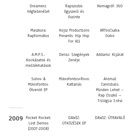
Dreamerz:
Rapszodik:
Nomagróf: 360
Végtelenélet
Egyszerű és
őszinte
Maszkura:
Kojsz Productions
ARTosCsaba:
Rapformátus
Presents: Hip Hop
Outro
For All
A.M.P.S.:
Deniz: Szegények
Addamz: Kijárat
Kockázatok és
Zenéje
mellékhatások
Suhov &
Mikrofontos+Rovo:
Animal
Mikrofontos:
Kattanás
Cannibals:
Ötvenöt EP
Minden Lehet –
Rap Diszkó –
Trilógia 3.rész
2009
Pocket Rocket:
DAWIZ:
DAWIZ: ÚTRAVALÓ
Lost Demos
ÜTKÖZÉSEK EP
(2007-2008)