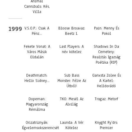
Animal
Cannibals: Kés,
Villa
1999
V.S.O.P.: Csak A
Bloose Broavaz:
Pain: Menny És
Pénz…
Beetz 1.
Pokol
Fekete Vonat: A
Last Players: A
Shadows In Da
Város Másik
név kötelez
Cemetery:
Oldalán
Realitás Igazság
Poétika (RIP)
Deathmatch:
Sub Bass
Ganxsta Zolee És
Hello Sidney…
Monster: Félre Az
A Kartel:
Útból!
Helldorádó
Dopeman:
TKO: Mesél Az
Trogaz: Metorf
Magyarország
Alvilág
Rémálma
Orizatriznyák:
Launda: A Vér
Knyght Ry’drs:
Égvelemsokszerencsét
Kötelez
Premier