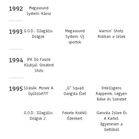
1992
Megasound
System: Káosz
1993
G.O.D.: Illegális
Megasound
Warnin’ Shotz:
Dolgok
System: Új
Robban a lélek
sportok
1994
JFK (Jó Faszik
Klubja): Greatest
Shits
1995
Sírásók: Minek A
„G” Squad:
Intelligens
Gyűlölet???
Gangsta Élet
Rapperek: Legyen
Béke és Szeretet
G.O.D.: Illegális
Fekete Koktél:
Ganxsta Zolee És
Dolgok 2.
Édenkert
A Kartel:
Egyenesen a
Gettóból