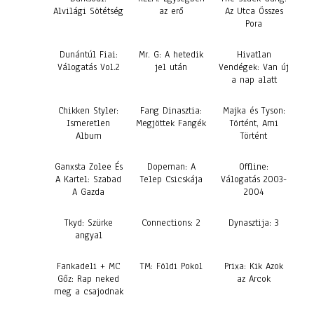
Alvilági Sötétség
az erő
Az Utca Összes
Pora
Dunántúl Fiai:
Mr. G: A hetedik
Hivatlan
Válogatás Vol.2
jel után
Vendégek: Van új
a nap alatt
Chikken Styler:
Fang Dinasztia:
Majka és Tyson:
Ismeretlen
Megjöttek Fangék
Történt, Ami
Album
Történt
Ganxsta Zolee És
Dopeman: A
Offline:
A Kartel: Szabad
Telep Csicskája
Válogatás 2003-
A Gazda
2004
Tkyd: Szürke
Connections: 2
Dynasztija: 3
angyal
Fankadeli + MC
TM: Földi Pokol
Prixa: Kik Azok
Gőz: Rap neked
az Arcok
meg a csajodnak