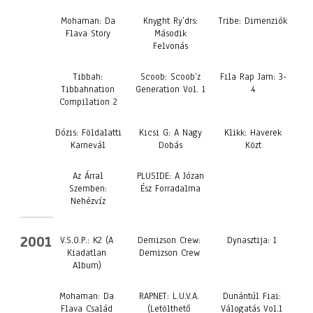
Mohaman: Da
Knyght Ry’drs:
Tribe: Dimenziók
Flava Story
Második
Felvonás
Tibbah:
Scoob: Scoob’z
Fila Rap Jam: 3-
Tibbahnation
Generation Vol. 1
4
Compilation 2
Dózis: Földalatti
Kicsi G: A Nagy
Klikk: Haverek
Karnevál
Dobás
Közt
Az Árral
PLUSIDE: A Józan
Szemben:
Ész Forradalma
Nehézvíz
2001
V.S.O.P.: K2 (A
Demizson Crew:
Dynasztija: 1
Kiadatlan
Demizson Crew
Album)
Mohaman: Da
RAPNET: L.U.V.A.
Dunántúl Fiai:
Flava Család
(Letölthető
Válogatás Vol.1