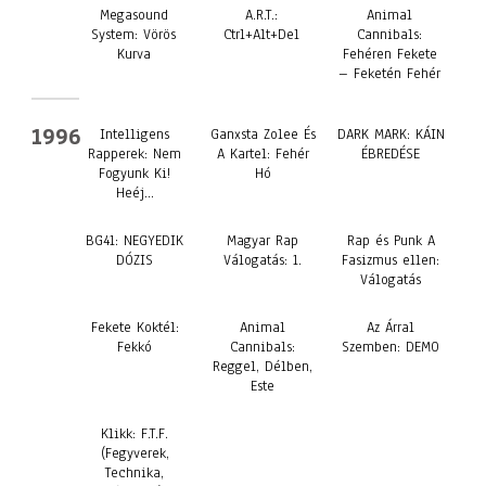
Megasound
A.R.T.:
Animal
System: Vörös
Ctrl+Alt+Del
Cannibals:
Kurva
Fehéren Fekete
– Feketén Fehér
1996
Intelligens
Ganxsta Zolee És
DARK MARK: KÁIN
Rapperek: Nem
A Kartel: Fehér
ÉBREDÉSE
Fogyunk Ki!
Hó
Heéj…
BG41: NEGYEDIK
Magyar Rap
Rap és Punk A
DÓZIS
Válogatás: 1.
Fasizmus ellen:
Válogatás
Fekete Koktél:
Animal
Az Árral
Fekkó
Cannibals:
Szemben: DEMO
Reggel, Délben,
Este
Klikk: F.T.F.
(Fegyverek,
Technika,