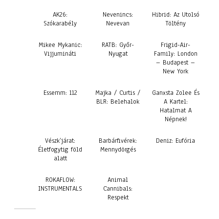
AK26:
Nevenincs:
Hibrid: Az Utolsó
Szókarabély
Nevevan
Töltény
Mikee Mykanic:
RATB: Győr-
Frigid-Air-
Vijjumináti
Nyugat
Family: London
– Budapest –
New York
Essemm: 112
Majka / Curtis /
Ganxsta Zolee És
BLR: Belehalok
A Kartel:
Hatalmat A
Népnek!
Vészk’járat:
Barbárfivérek:
Deniz: Eufória
Életfogytig föld
Mennydörgés
alatt
ROKAFLOW:
Animal
INSTRUMENTALS
Cannibals:
Respekt