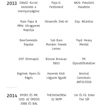
2013
DAWIZ: Kicsit
Paja-G:
AK26: Pokolból
közelebb a
Feltörekvő
Hazafele
mennyországhoz
Razo Papa &
Hírwevők: Deb​-​üt
Day: Atlantisz
MRW: Utcagyerek
Naplója
BeerSeeWalk:
Sub Bass
Tkyd: Heavy
Rapstar
Monster: Fekete
Mentál
Lemez
DSP: Rímnapló
Bloose Broavaz:
TM:
BB15
Elpusztíthatatlan
Bigmek: Nyers És
Haverek Közt:
Animal
Rágós
Lógjunk Együtt
Cannibals:
ANTOLÓGIA
2014
MYERS ÉS MR.
THESHOWCREW:
Sör És Fű: Enter
SIID: AZ ÖRDÖG
EZ REPP!
The SÉF
JOBB ÉS BAL