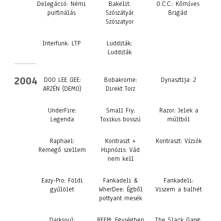
Delegáció: Némi
Bakelit:
O.C.C.: Kőmíves
purfinálás
Szószátyár
Brigád
Szószatyor
Interfunk: LTP
Ludditák:
Ludditák
2004
DOO LEE GEE:
Bobakrome:
Dynasztija: 2
ARZÉN (DEMO)
Direkt Torz
UnderFire:
Small Fry:
Razor: Jelek a
Legenda
Toxikus bosszú
múltból
Raphael:
Kontraszt +
Kontraszt: Víziók
Remegő szellem
Hipnózis: Vád
nem kell
Eazy-Pro: Földi
Fankadeli &
Fankadeli:
gyűlölet
WherDee: Égből
Viszem a balhét
pottyant mesék
Darksoul:
REEM: Egységben
The Slack Gang: