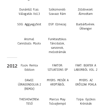
Dunántúl Fiai:
Szókimondó:
Zöldövezet:
Válogatás Vol.3
Szavazz Rám
Álmodtam
SOG: Aggyegy5öst
DSP: Elmezaj
Barbárfivérek:
Úthenger
Animal
Funktasztikus:
Cannibals: MixXx
Táncdalok,
sanzonok,
melodrámák
2012
Fixi4: Remix
FAKTOR:
FAKT: BEATEK A
Edition
SITUATIONS EP
LABORBÓL VOL. 2
DAWIZ:
MYERS: MESÉK A
MYERS: AZ
ÚJRAGONDOLVA 2
KRIPTÁBÓL
ERŐSZAK POKLA
(REMIX)
THESHOWCREW:
Marcus May:
Tirpa: Gyilkos
TESÓ
Tolvajtempó
Krónikák