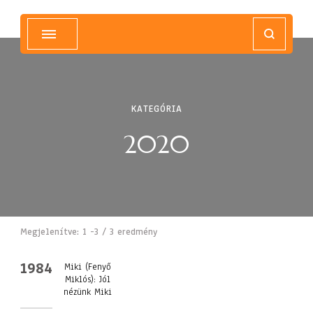
Magyar Hip Hop Archívum
Magyarország
KATEGÓRIA
2020
Megjelenítve: 1 -3 / 3 eredmény
1984
Miki (Fenyő
Miklós): Jól
nézünk Miki