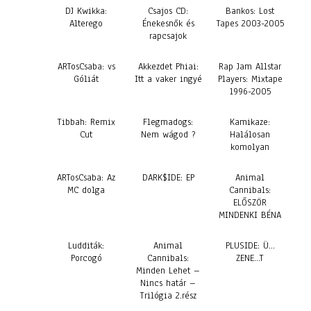
DJ Kwikka:
Csajos CD:
Bankos: Lost
Alterego
Énekesnők és
Tapes 2003-2005
rapcsajok
ARTosCsaba: vs
Akkezdet Phiai:
Rap Jam Allstar
Góliát
Itt a vaker ingyé
Players: Mixtape
1996-2005
Tibbah: Remix
Flegmadogs:
Kamikaze:
Cut
Nem wágod ?
Halálosan
komolyan
ARTosCsaba: Az
DARK$IDE: EP
Animal
MC dolga
Cannibals:
ELŐSZÖR
MINDENKI BÉNA
Ludditák:
Animal
PLUSIDE: Ü…
Porcogó
Cannibals:
ZENE…T
Minden Lehet –
Nincs határ –
Trilógia 2.rész