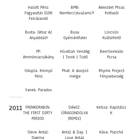
Halott Pénz:
BMB:
Akkezdet Phiai:
Fogyasztás Előtt
Nemteccikvalami?!
Kottazűr
Felrázandó
Busta: Játssz Az
Busa:
Lincoln:
Anyáddal!!
Gyémántfater
Kultúrfertő
PP:
Hívatlan Vendég:
BeerSeeWalk:
Ammóniacsákány
1 Torok 1 Tüdő
Picsa
Odupla: Könnyű
Phat: A skorpió
Rhyme Project:
Pénz
mérge
Fénysebesség
Vanek: Paradox
2011
FRENKDRABIN:
DAWIZ:
Ketioz: Kapitális
THE FIRST DIRTY
ÚJRAGONDOLVA
K
PERIOD
(REMIX)
Steve Antal:
Antal & Day: I
Káva: Psziché
Dogma
Love Antal