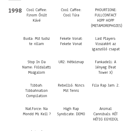
1998
Cool Caffee:
Cool Caffee:
PHOURTIONE:
Finom Őrült
Cool Túra
FULLCONTACT
Kávé
HIPP HOPP
(METAMOREPHOZES)
Busta: Mit tudsz
Fekete Vonat:
Last Players:
te rólam
Fekete Vonat
Visszatért az
igazszóló csapat
Stop In Da
UR2: Hétköznap
Fankadeli: A
Name: Földalatti
lényeg (feat
Mozgalom
Tower X)
Tibbah:
Rebellió: Nincs
Fila Rap Jam: 2.
Tibbahnation
Mit Tenni
Compilation
Nat.Force: Na
High Rap
Animal
Mondd Mi Kell ?
Syndicate: DEMO
Cannibals: KÉT
HÉTIG EGYEDÜL