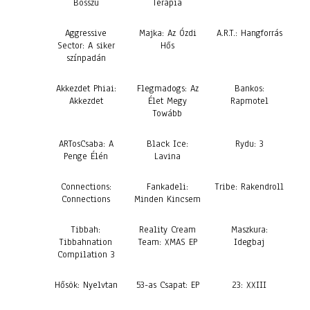
Bosszú
Terápia
Aggressive
Majka: Az Ózdi
A.R.T.: Hangforrás
Sector: A siker
Hős
színpadán
Akkezdet Phiai:
Flegmadogs: Az
Bankos:
Akkezdet
Élet Megy
Rapmotel
Towább
ARTosCsaba: A
Black Ice:
Rydu: 3
Penge Élén
Lavina
Connections:
Fankadeli:
Tribe: Rakendroll
Connections
Minden Kincsem
Tibbah:
Reality Cream
Maszkura:
Tibbahnation
Team: XMAS EP
Idegbaj
Compilation 3
Hősök: Nyelvtan
53-as Csapat: EP
23: XXIII