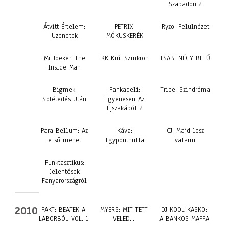
Szabadon 2
Átvitt Értelem:
PETRIX:
Ryzo: Felülnézet
Üzenetek
MÓKUSKERÉK
Mr Joeker: The
KK Krú: Szinkron
TSAB: NÉGY BETŰ
Inside Man
Bigmek:
Fankadeli:
Tribe: Szindróma
Sötétedés Után
Egyenesen Az
Éjszakából 2
Para Bellum: Az
Káva:
CJ: Majd lesz
első menet
Egypontnulla
valami
Funktasztikus:
Jelentések
Fanyarországról
2010
FAKT: BEATEK A
MYERS: MIT TETT
DJ KOOL KASKO:
LABORBÓL VOL. 1
VELED…
A BANKOS MAPPA