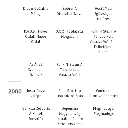
Drooz: Gyűlik a
Bobie: A
Hos3,14tal:
Méreg
Dinasztia Szava
Egészséges
fertőzés
K.A.O.S.: Hűvös
O.C.C.: Földalatti
Funk N Stein: A
Oldal, Napos
Mozgalom
Táncparkett
Oldal
Varázsa Vol. 2 –
Félbetépett
Tikett
Az Árral
Funk N Stein: A
Szemben:
Táncparkett
Özönvíz
Varázsa Vol.1
2000
Jossa: Jossa
Rebellió: Hip
Coremac:
Világa
Hop Fúziós Stáb
Ritmika Fanatika
Ganxsta Zolee És
Dopeman:
Flegmadogs:
A Kartel:
Magyarország
Flegmadogs
Rosszfiúk
rémálma 2. – A
strici visszatér