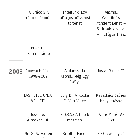
A Srácok: A
Interfunk: Egy
Animal
srácok háborúja
átlagos külvárosi
Cannibals:
történet
Mindent Lehet –
Stílusok keverve
– Trilógia 1.rész
PLUSIDE:
Konfrontáció
2003
Doowachalike:
Addamz: Ha
Jossa: Bonus EP
1998-2002
Kapnál Még Egy
Esélyt
EAST SIDE UNIA:
Lory B.: A Kocka
Kavalkád: Színes
VOL. III.
El Van Vetve
benyomások
Jossa: Az
S.O.R.S.: A tettek
Pain: Mesél Az
Álmokon Túl
mezején
Élet
Mr. G: Szívtelen
Kriptha Face:
F.F.Crew: Igy Jó