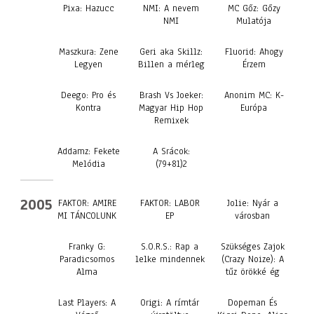
Pixa: Hazucc
NMI: A nevem
MC Gőz: Gőzy
NMI
Mulatója
Maszkura: Zene
Geri aka Skillz:
Fluorid: Ahogy
Legyen
Billen a mérleg
Érzem
Deego: Pro és
Brash Vs Joeker:
Anonim MC: K-
Kontra
Magyar Hip Hop
Európa
Remixek
Addamz: Fekete
A Srácok:
Melódia
(79+81)2
2005
FAKTOR: AMIRE
FAKTOR: LABOR
Jolie: Nyár a
MI TÁNCOLUNK
EP
városban
Franky G:
S.O.R.S.: Rap a
Szükséges Zajok
Paradicsomos
lelke mindennek
(Crazy Noize): A
Alma
tűz örökké ég
Last Players: A
Origi: A rímtár
Dopeman És