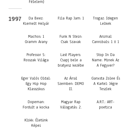
Félelem)
1997
Da Beez:
Fila Rap Jam: 1
Trogaz: Idegen
Kiemelt Helyár
Lelkek
Machos: 1
Funk N Stein:
Animal
Gramm Arany
Csak Szavak
Cannibals: 1 X 1
Professor S:
Last Players:
Stop In Da
Rosszak Világa
Csapj bele a
Name: Minek Az
bratyesz kezébe
A Fegyver?
Eger Valós Oldal:
Az Árral
Ganxsta Zolee És
Egy Hip Hop
Szemben: DEMO
A Kartel: Jégre
Klasszikus
II.
Teszlek
Dopeman:
Magyar Rap
A.R.T.: ART-
Fordult a kocka
Válogatás: 2.
poetica
Klikk: Életünk
Képei