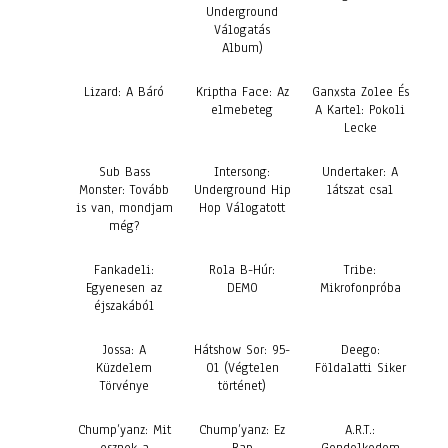
Underground
Válogatás
Album)
Lizard: A Báró
Kriptha Face: Az
Ganxsta Zolee És
elmebeteg
A Kartel: Pokoli
Lecke
Sub Bass
Intersong:
Undertaker: A
Monster: Tovább
Underground Hip
látszat csal
is van, mondjam
Hop Válogatott
még?
Fankadeli:
Rola B-Húr:
Tribe:
Egyenesen az
DEMO
Mikrofonpróba
éjszakából
Jossa: A
Hátshow Sor: 95-
Deego:
Küzdelem
01 (Végtelen
Földalatti Siker
Törvénye
történet)
Chump’yanz: Mit
Chump’yanz: Ez
A.R.T.: