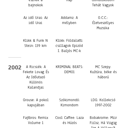
esznek a
Rap
Gondolkodom
bajnokok
Tehát Vagyok
Az idő Urai: Az
Addamz: A
O.C.C.:
idő Urai
mélyben
Életveszélyes
Muzsika
Klikk & Funk N
Klikk: Földalatti
Stein: 139 km
csillagok Epizód
I. Baljós MC-k
2002
A Ricsiék: A
KRIMINAL BEATS:
MC Szepy:
Fekete Lovag És
DEMO1
Kultúra, béke és
Az Időutazó
háború
Különös
Kalandjai
Grouse: A pokol
Szókimondó:
LDG: Kollekció
kapujában
Kimondom
1997-2002
Fajtbros: Remix
Cool Caffee: Laza
Bobakrome: Miir
Volume 1
és Húzós
Fiilsz, Há Viigig