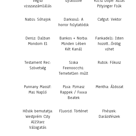
Végső
újratöltve
Kicsi Dope: Alias
visszaszámlálás
Pityinger Fiúk
Nabis: Sóhajok
Darksoul: A
Cafgut: Vektor
horror folytatódik
Deniz: Dalban
Bankos + Norba:
Fankadeli: Isten
Mondom El
Minden Lében
hozott…Ördög
Két Kanál
vihet
Testament Rec:
Siska
Rubik: Fókusz
Szövetség
Feenoocchi:
Temetetlen múlt
Punnany Massif:
Pixa: Pimasz
Mentha: Áldozat
Mai Napló
Rappek / Fxxxa
Beatek
Hősök bemutatja:
Fluorid: Történet
Fhészek:
Westprém City
Darázsfészek
AllStarz
Válogatás