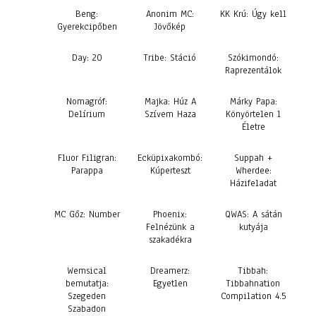
Beng:
Anonim MC:
KK Krú: Úgy kell
Gyerekcipőben
Jövőkép
Day: 20
Tribe: Stáció
Szókimondó:
Raprezentálok
Nomagróf:
Majka: Húz A
Márky Papa:
Delírium
Szívem Haza
Könyörtelen 1
Életre
Fluor Filigran:
Ecküpixakombó:
Suppah +
Parappa
Kúperteszt
Wherdee:
Házifeladat
MC Gőz: Number
Phoenix:
QWAS: A sátán
Felnézünk a
kutyája
szakadékra
Wemsical
Dreamerz:
Tibbah:
bemutatja:
Egyetlen
Tibbahnation
Szegeden
Compilation 4.5
Szabadon