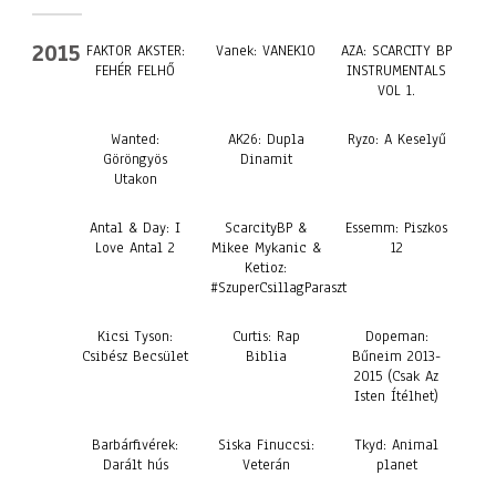
2015
FAKTOR AKSTER:
Vanek: VANEK10
AZA: SCARCITY BP
FEHÉR FELHŐ
INSTRUMENTALS
VOL 1.
Wanted:
AK26: Dupla
Ryzo: A Keselyű
Göröngyös
Dinamit
Utakon
Antal & Day: I
ScarcityBP &
Essemm: Piszkos
Love Antal 2
Mikee Mykanic &
12
Ketioz:
#SzuperCsillagParaszt
Kicsi Tyson:
Curtis: Rap
Dopeman:
Csibész Becsület
Biblia
Bűneim 2013-
2015 (Csak Az
Isten Ítélhet)
Barbárfivérek:
Siska Finuccsi:
Tkyd: Animal
Darált hús
Veterán
planet