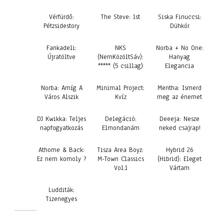
Vérfürdő:
The Steve: 1st
Siska Finuccsi:
Pétzsidestory
Dühkór
Fankadeli:
NKS
Norba + No One:
Újratöltve
(NemKözöltSáv):
Hanyag
***** (5 csillag)
Elegancia
Norba: Amíg A
Minimal Project:
Mentha: Ismerd
Város Alszik
Kvíz
meg az énemet
DJ Kwikka: Teljes
Delegáció:
Deeeja: Nesze
napfogyatkozás
Elmondanám
neked csajrap!
Athome & Back:
Tisza Area Boyz:
Hybrid 26
Ez nem komoly ?
M-Town Classics
(Hibrid): Eleget
Vol.1
Vártam
Ludditák:
Tizenegyes