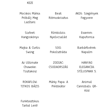
KEZE
Mocskos Márka:
Beat:
AK26: Szegények
Próbálj Meg
Ritmuskrisztus
Fegyvere
Lazítani
Sixfeet:
Rímbiózis:
Essemm:
Hangoskönyv
Nyelvcsalád
Kapufornia
Majka & Curtis:
SOG:
Barbárfivérek:
Swing
Pokolsztráda
Napalm
Az Ultimate
ZODIAC:
HANYAG
Chawoke:
CSODAORSZÁG
ELEGANCIA:
Tisztakosz
STÍLUSPAKK 5.
ROKAFLOW:
Márky Papa: A
Animal
TITKOS BÁZIS
Prédikátor
Cannibals: QR-
Kód
Funktasztikus:
Tartsd Lent!